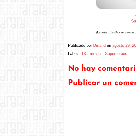
Su
(La venta o distribución de estas 
Publicado por
Dmand
en
agosto 29, 2
Labels:
DC
,
movies
,
Superheroes
No hay comentario
Publicar un come