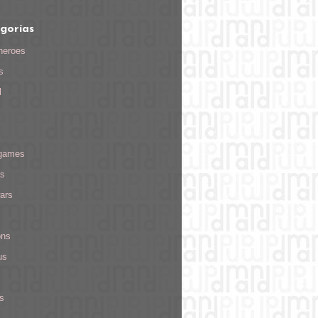
gorías
heroes
s
l
games
s
ars
ons
us
s