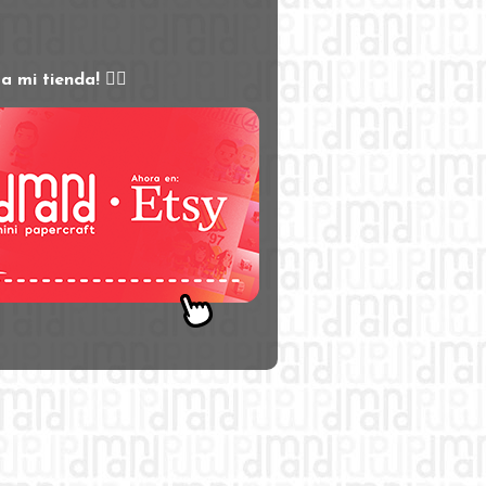
s
ta mi tienda! 👇🏻