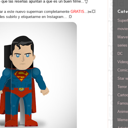
👌
o que las reseñas apuntan a que es un buen filme...
rgar a este nuevo superman completamente
GRATIS
...
✂
💥
Cate
des subirlo y etiquetarme en Instagram... :D
Super
movie
Marve
series
DC
Video
Comic
Star w
Terror
Carto
Famo
Anime
Meme