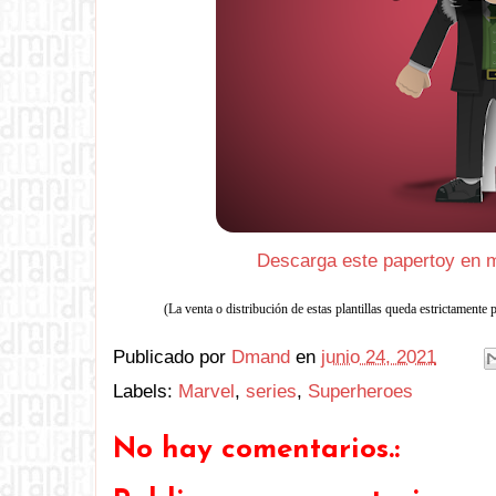
Descarga este papertoy en m
(La venta o distribución de estas plantillas queda estrictamente 
Publicado por
Dmand
en
junio 24, 2021
Labels:
Marvel
,
series
,
Superheroes
No hay comentarios.: