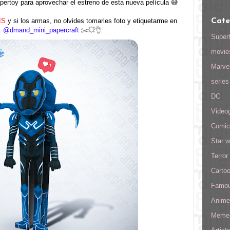
ertoy para aprovechar el estreno de esta nueva película 😅
IS
y si los armas, no olvides tomarles foto y etiquetarme en
Cate
:
@dmand_mini_papercraft
✂️💥👌
Super
movie
Marve
series
DC
Video
Comic
Star w
Terror
Carto
Famo
Anime
Meme