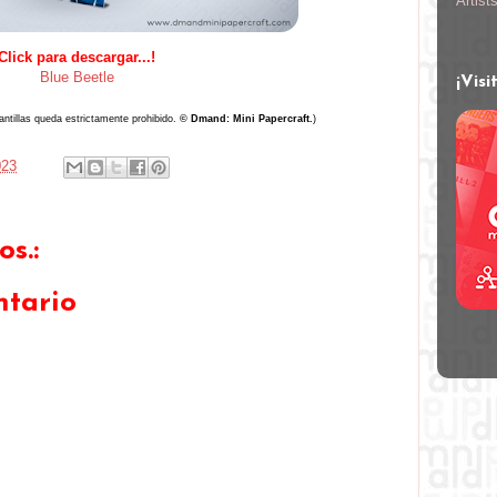
Artist
Click para descargar...!
Blue Beetle
¡Visi
antillas queda estrictamente prohibido.
© Dmand: Mini Papercraft.
)
023
s.:
ntario