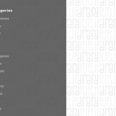
gorías
heroes
s
l
games
s
ars
ons
us
s