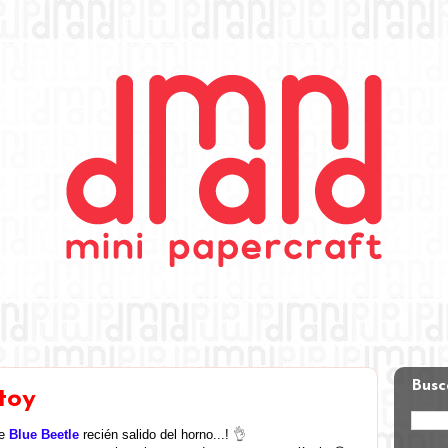
Busc
toy
de
Blue Beetle
recién salido del horno...!
👌