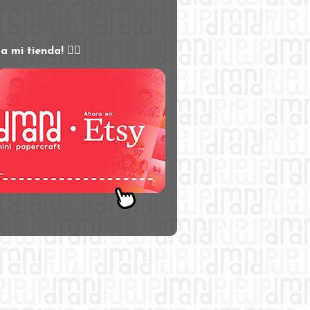
s
ta mi tienda! 👇🏻